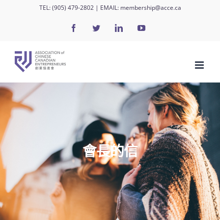
Skip
TEL:
(905) 479-2802
| EMAIL:
membership@acce.ca
to
Facebook
Twitter
LinkedIn
YouTube
content
會長的信