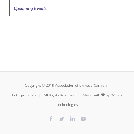
Upcoming Events
Copyright © 2019 Association of Chinese Canadian
Entrepreneurs | All Rights Reserved | Made with
by
Walvis
Technologies
Facebook
Twitter
LinkedIn
YouTube