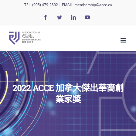
Skip
TEL:
(905) 479-2802
| EMAIL:
membership@acce.ca
to
Facebook
Twitter
LinkedIn
YouTube
content
2022 ACCE 加拿大傑出華裔創
業家獎