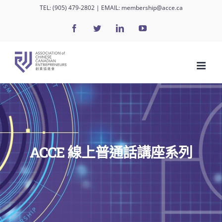
Skip
TEL:
(905) 479-2802
| EMAIL:
membership@acce.ca
to
Facebook
Twitter
LinkedIn
YouTube
content
ACCE 線上普通話講座系列