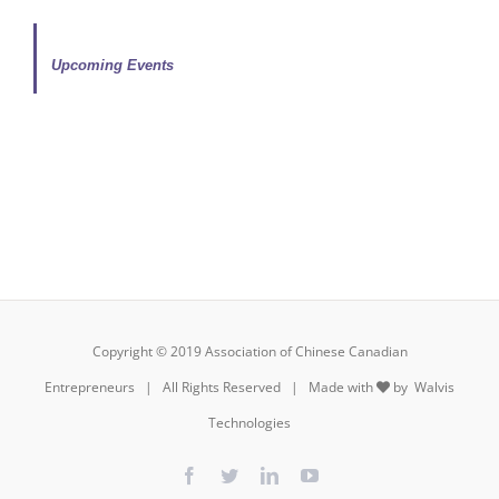
Upcoming Events
Copyright © 2019 Association of Chinese Canadian
Entrepreneurs | All Rights Reserved | Made with
by
Walvis
Technologies
Facebook
Twitter
LinkedIn
YouTube