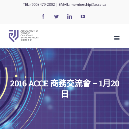
Skip
TEL:
(905) 479-2802
| EMAIL:
membership@acce.ca
to
Facebook
Twitter
LinkedIn
YouTube
content
2016 ACCE 商務交流會 – 1月20
日