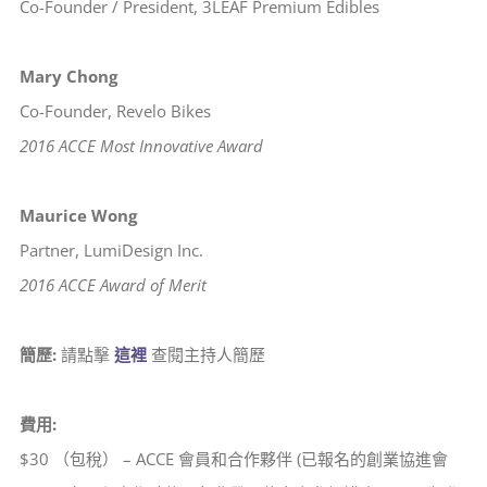
Co-Founder / President, 3LEAF Premium Edibles
Mary Chong
Co-Founder, Revelo Bikes
2016 ACCE Most Innovative Award
Maurice Wong
Partner, LumiDesign Inc.
2016 ACCE Award of Merit
簡歷:
請點擊
這裡
查閱主持人簡歷
費用:
$30 （包稅） – ACCE 會員和合作夥伴 (已報名的創業協進會