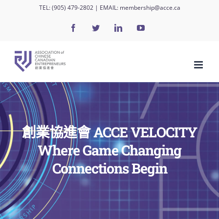
Skip
TEL:
(905) 479-2802
| EMAIL:
membership@acce.ca
to
Facebook
Twitter
LinkedIn
YouTube
content
創業協進會 ACCE VELOCITY
Where Game Changing
Connections Begin