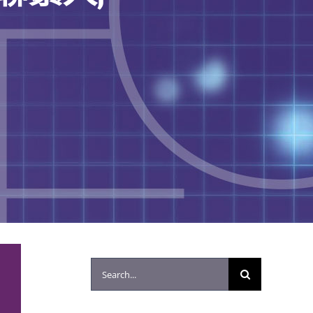
Search
for: