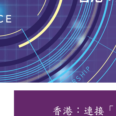
View
Larger
Image