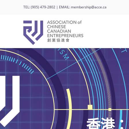
Skip
TEL:
(905) 479-2802
| EMAIL:
membership@acce.ca
to
content
香港：