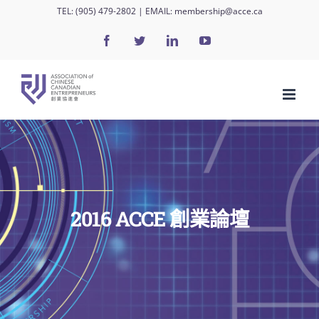
Skip
TEL:
(905) 479-2802
| EMAIL:
membership@acce.ca
to
Facebook
Twitter
LinkedIn
YouTube
content
2016 ACCE 創業論壇