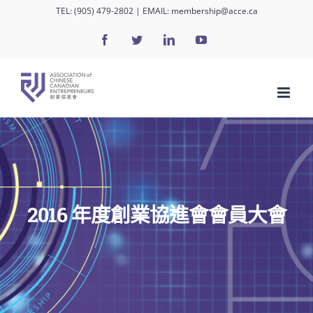
Skip
TEL:
(905) 479-2802
| EMAIL:
membership@acce.ca
to
Facebook
Twitter
LinkedIn
YouTube
content
2016 年度創業協進會會員大會