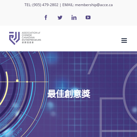
Skip
TEL:
(905) 479-2802
| EMAIL:
membership@acce.ca
to
Facebook
Twitter
LinkedIn
YouTube
content
最佳創意獎